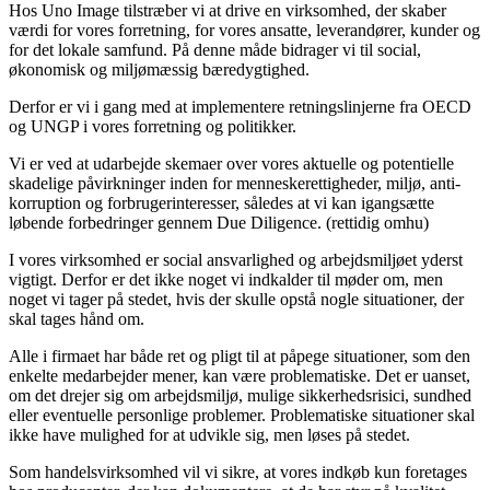
Hos Uno Image tilstræber vi at drive en virksomhed, der skaber
værdi for vores forretning, for vores ansatte, leverandører, kunder og
for det lokale samfund. På denne måde bidrager vi til social,
økonomisk og miljømæssig bæredygtighed.
Derfor er vi i gang med at implementere retningslinjerne fra OECD
og UNGP i vores forretning og politikker.
Vi er ved at udarbejde skemaer over vores aktuelle og potentielle
skadelige påvirkninger inden for menneskerettigheder, miljø, anti-
korruption og forbrugerinteresser, således at vi kan igangsætte
løbende forbedringer gennem Due Diligence. (rettidig omhu)
I vores virksomhed er social ansvarlighed og arbejdsmiljøet yderst
vigtigt. Derfor er det ikke noget vi indkalder til møder om, men
noget vi tager på stedet, hvis der skulle opstå nogle situationer, der
skal tages hånd om.
Alle i firmaet har både ret og pligt til at påpege situationer, som den
enkelte medarbejder mener, kan være problematiske. Det er uanset,
om det drejer sig om arbejdsmiljø, mulige sikkerhedsrisici, sundhed
eller eventuelle personlige problemer. Problematiske situationer skal
ikke have mulighed for at udvikle sig, men løses på stedet.
Som handelsvirksomhed vil vi sikre, at vores indkøb kun foretages