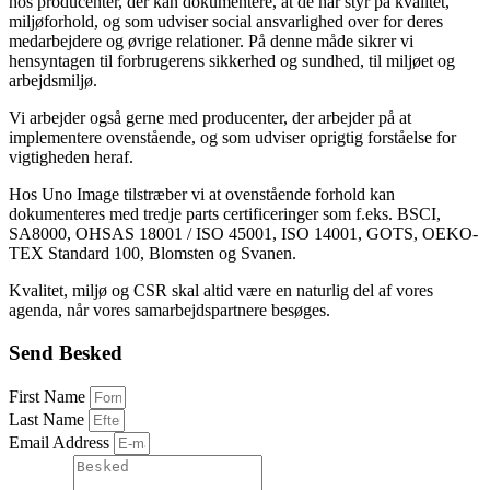
hos producenter, der kan dokumentere, at de har styr på kvalitet,
miljøforhold, og som udviser social ansvarlighed over for deres
medarbejdere og øvrige relationer. På denne måde sikrer vi
hensyntagen til forbrugerens sikkerhed og sundhed, til miljøet og
arbejdsmiljø.
Vi arbejder også gerne med producenter, der arbejder på at
implementere ovenstående, og som udviser oprigtig forståelse for
vigtigheden heraf.
Hos Uno Image tilstræber vi at ovenstående forhold kan
dokumenteres med tredje parts certificeringer som f.eks. BSCI,
SA8000, OHSAS 18001 / ISO 45001, ISO 14001, GOTS, OEKO-
TEX Standard 100, Blomsten og Svanen.
Kvalitet, miljø og CSR skal altid være en naturlig del af vores
agenda, når vores samarbejdspartnere besøges.
Send Besked
First Name
Last Name
Email Address