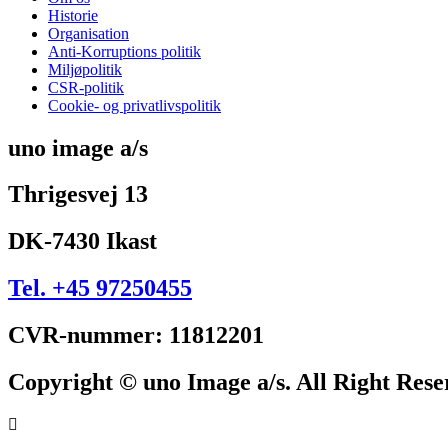
Historie
Organisation
Anti-Korruptions politik
Miljøpolitik
CSR-politik
Cookie- og privatlivspolitik
uno image a/s
Thrigesvej 13
DK-7430 Ikast
Tel. +45 97250455
CVR-nummer: 11812201
Copyright © uno Image a/s. All Right Res