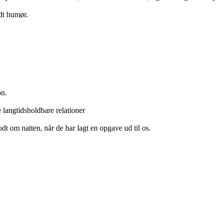
odt humør.
on.
e langtidsholdbare relationer
dt om natten, når de har lagt en opgave ud til os.