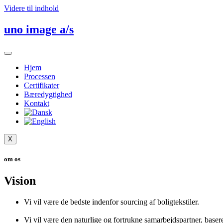
Videre til indhold
uno image a/s
Hjem
Processen
Certifikater
Bæredygtighed
Kontakt
X
om os
Vision
Vi vil være de bedste indenfor sourcing af boligtekstiler.
Vi vil være den naturlige og fortrukne samarbejdspartner, base