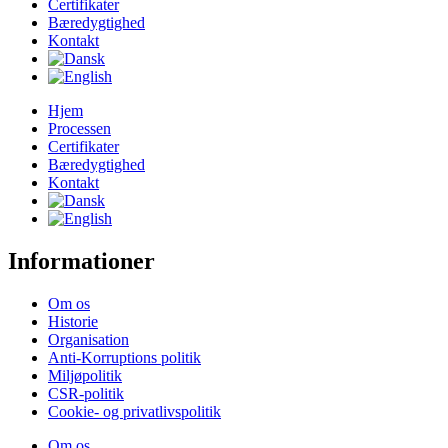
Certifikater
Bæredygtighed
Kontakt
Hjem
Processen
Certifikater
Bæredygtighed
Kontakt
Informationer
Om os
Historie
Organisation
Anti-Korruptions politik
Miljøpolitik
CSR-politik
Cookie- og privatlivspolitik
Om os